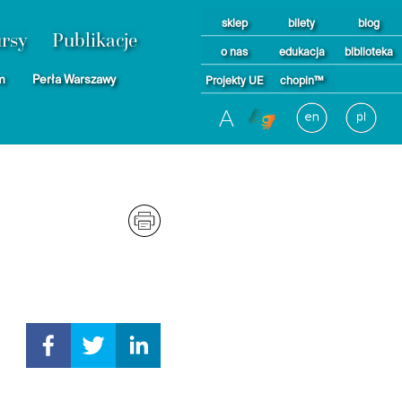
sklep
bilety
blog
rsy
Publikacje
o nas
edukacja
biblioteka
m
Perła Warszawy
Projekty UE
chopin™
A