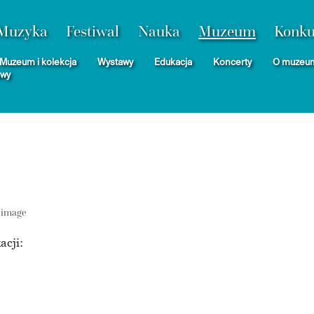
Muzyka
Festiwal
Nauka
Muzeum
Konku
Muzeum i kolekcja
Wystawy
Edukacja
Koncerty
O muzeu
awy
acji: