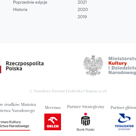
Poprzednie edycje
2021
Historia
2020
2019
© Narodowy Instytut Fryderyka Chopina
2026
ze środków Ministra
Partner Strategiczny
Mecenas
Partner głów
dzictwa Narodowego