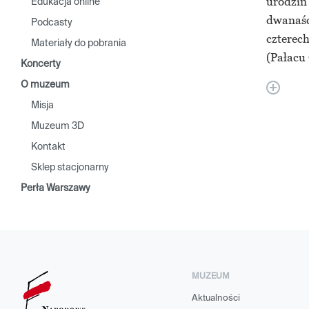
urodzin
Edukacja online
dwanaśc
Podcasty
czterec
Materiały do pobrania
(Pałacu 
Koncerty
O muzeum
Misja
Muzeum 3D
Kontakt
Sklep stacjonarny
Perła Warszawy
MUZEUM
Aktualności