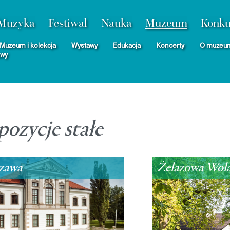
Muzyka
Festiwal
Nauka
Muzeum
Konku
Muzeum i kolekcja
Wystawy
Edukacja
Koncerty
O muzeu
awy
pozycje stałe
Żelazowa Wol
zawa