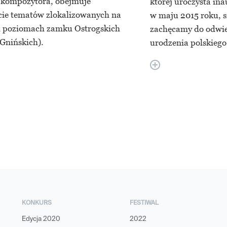
 kompozytora, obejmuje
której uroczysta ina
ie tematów zlokalizowanych na
w maju 2015 roku, s
h poziomach zamku Ostrogskich
zachęcamy do odwie
Gnińskich).
urodzenia polskieg
KONKURS
FESTIWAL
Edycja 2020
2022