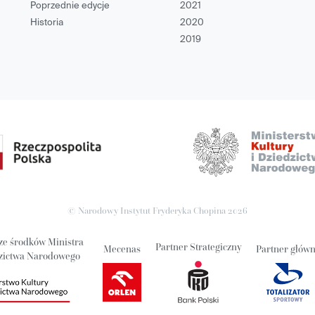
Poprzednie edycje
2021
Historia
2020
2019
© Narodowy Instytut Fryderyka Chopina
2026
ze środków Ministra
Partner Strategiczny
Mecenas
Partner głów
dzictwa Narodowego