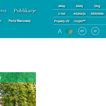
sklep
bilety
blog
rsy
Publikacje
o nas
edukacja
biblioteka
m
Perła Warszawy
Projekty UE
chopin™
A
a