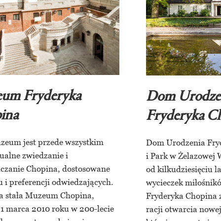
um Fryderyka
Dom Urodze
ina
Fryderyka C
zeum jest przede wszystkim
Dom Urodzenia Fry
ualne zwiedzanie i
i Park w Żelazowej 
czanie Chopina, dostosowane
od kilkudziesięciu l
 i preferencji odwiedzających.
wycieczek miłośnik
 stała Muzeum Chopina,
Fryderyka Chopina z
 1 marca 2010 roku w 200-lecie
racji otwarcia nowej