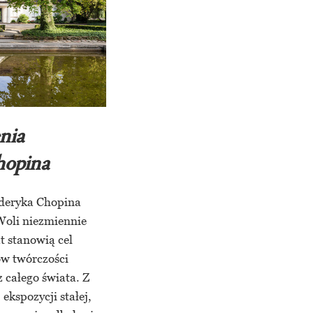
nia
hopina
deryka Chopina
Woli niezmiennie
at stanowią cel
ów twórczości
 całego świata. Z
 ekspozycji stałej,