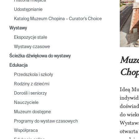
Historia miejsca
Udostępnianie
Katalog Muzeum Chopina – Curator’s Choice
Wystawy
Ekspozycje stałe
Wystawy czasowe
Ścieżka dźwiękowa do wystawy
Muze
Edukacja
Chop
Przedszkola i szkoły
Rodziny z dziećmi
Ideą Mu
Dorośli i seniorzy
indywid
Nauczyciele
doświad
Muzeum dostępne
do wieku
Programy do wystaw czasowych
Wystawa
otwarta
Współpraca